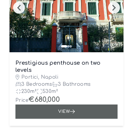
Prestigious penthouse on two
levels
Portici, Napoli
3 Bedrooms
3 Bathrooms
230m²
530m²
€680,000
Price
VIEW