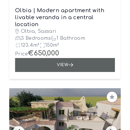
Olbia | Modern apartment with
livable veranda in a central
location
Olbia, Sassari
3 Bedrooms
1 Bathroom
123.4m²
150m²
€650,000
Price
VIEW
Save