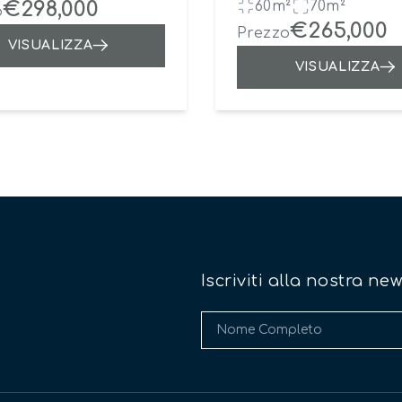
€298,000
60m²
70m²
o
€265,000
Prezzo
VISUALIZZA
VISUALIZZA
Iscriviti alla nostra ne