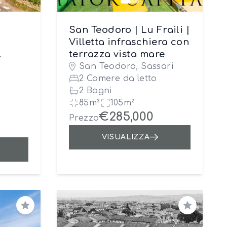
San Teodoro | Lu Fraili |
Villetta infraschiera con
l
terrazza vista mare
San Teodoro, Sassari
2 Camere da letto
2 Bagni
85m²
105m²
€285,000
Prezzo
VISUALIZZA
Salva
Salva