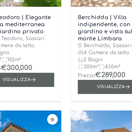
eodoro | Elegante
Berchidda | Villa
tta mediterranea
indipendente, con
iardino privato
giardino e vista su
monte Limbara
 Teodoro, Sassari
amere da letto
Berchidda, Sassari
agno
4 Camere da letto
²
102m²
2 Bagni
€300,000
300m²
430m²
o
€289,000
Prezzo
VISUALIZZA
VISUALIZZA
Salva