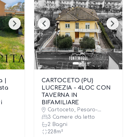
a |
CARTOCETO (PU)
sta
LUCREZIA - 4LOC CON
TAVERNA IN
i
BIFAMILIARE
Cartoceto, Pesaro-
Urbino
3 Camere da letto
2 Bagni
228m²