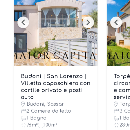
Budoni | San Lorenzo |
Torpé 
Villetta caposchiera con
circo
cortile privato e posti
e com
auto
serviz
Budoni, Sassari
Tor
2 Camere da letto
3 C
1 Bagno
1 B
76m²
100m²
230