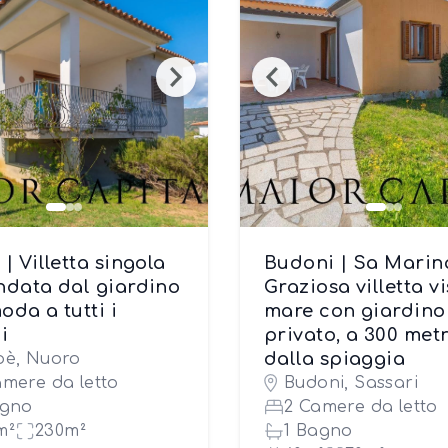
| Villetta singola
Budoni | Sa Marin
ndata dal giardino
Graziosa villetta vi
oda a tutti i
mare con giardino
i
privato, a 300 metr
dalla spiaggia
pè, Nuoro
amere da letto
Budoni, Sassari
agno
2 Camere da letto
m²
230m²
1 Bagno