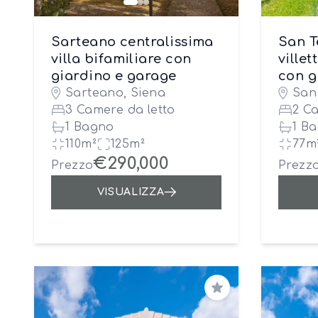
Sarteano centralissima
San T
villa bifamiliare con
ville
giardino e garage
con g
Sarteano, Siena
San
3 Camere da letto
2 C
1 Bagno
1 B
110m²
125m²
77m
€290,000
Prezzo
Prezz
VISUALIZZA
Salva